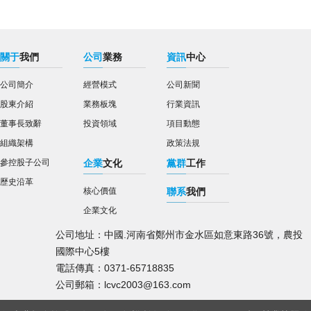
關于
我們
公司
業務
資訊
中心
公司簡介
經營模式
公司新聞
股東介紹
業務板塊
行業資訊
董事長致辭
投資領域
項目動態
組織架構
政策法規
參控股子公司
企業
文化
黨群
工作
歷史沿革
核心價值
聯系
我們
企業文化
公司地址：中國.河南省鄭州市金水區如意東路36號，農投
國際中心5樓
電話傳真：0371-65718835
公司郵箱：lcvc2003@163.com