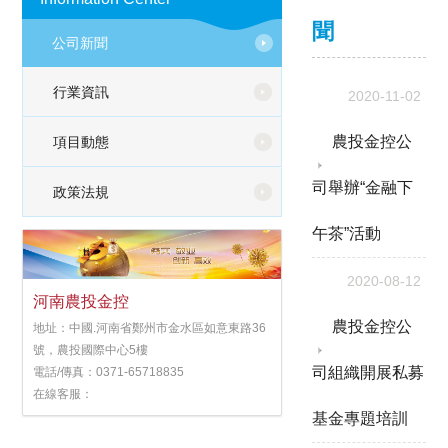
聞
公司新聞
行業資訊
2020-11-02
農投金控公
項目動態
司舉辦“金融下
政策法規
午茶”活動
2020-08-12
河南農投金控
農投金控公
地址：中國.河南省鄭州市金水區如意東路36
號，農投國際中心5樓
司組織開展私募
電話/傳真：0371-65718835
在線客服：
基金專題培訓