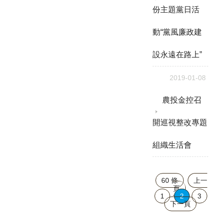
份主題黨日活
動“黨風廉政建
設永遠在路上”
2019-01-08
農投金控召
開巡視整改專題
組織生活會
60 條
上一
頁
1
2
3
下一頁