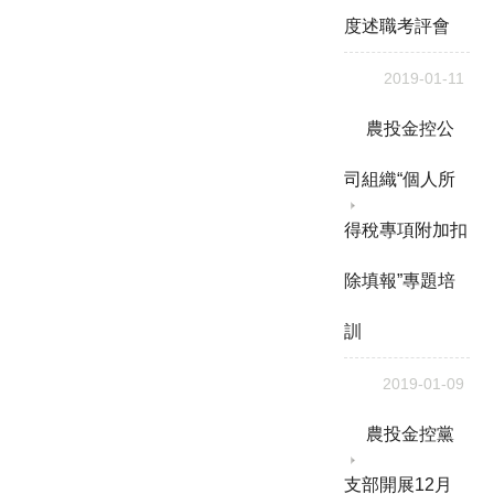
度述職考評會
2019-01-11
農投金控公
司組織“個人所
得稅專項附加扣
除填報”專題培
訓
2019-01-09
農投金控黨
支部開展12月