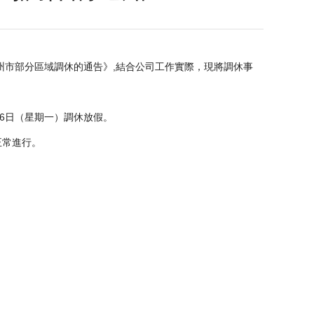
市部分區域調休的通告》,結合公司工作實際，現將調休事
16日（星期一）調休放假。
常進行。