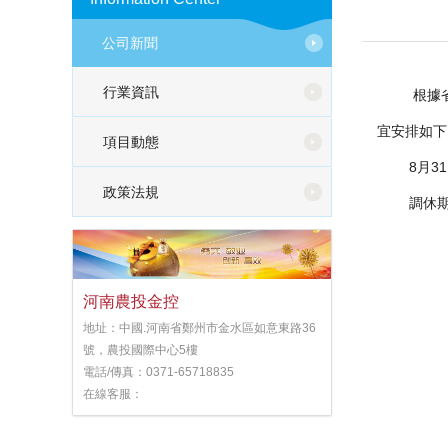
公司新聞
行業資訊
根據省政
宜安排如下
項目動態
8月31日
政策法規
調休期間
河南農投金控
地址：中國.河南省鄭州市金水區如意東路36
號，農投國際中心5樓
電話/傳真：0371-65718835
2
在線客服：