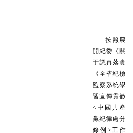
按照農
開紀委
《關
于認真落實
《全省紀檢
監察系統學
習宣傳貫徹
<中國共產
黨紀律處分
條例>工作