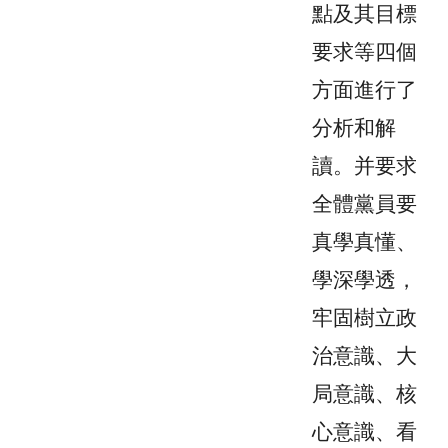
點及其目標
要求等四個
方面進行了
分析和解
讀。
并
要求
全體
黨員要
真學真懂、
學深學透，
牢固樹立政
治意識、大
局意識、核
心意識、看