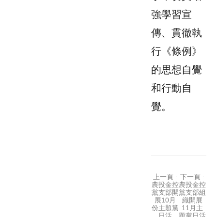
強學習宣
傳、貫徹執
行《條例》
的思想自覺
和行動自
覺。
上一頁 :
下一頁 :
農投金控
農投金控
黨支部開
黨支部組
展10月
織開展
份主題黨
11月主
日活
題黨日活