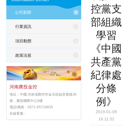
控黨支
公司新聞
部組織
行業資訊
學習
項目動態
《中國
政策法規
共產黨
紀律處
分條
河南農投金控
地址：中國.河南省鄭州市金水區如意東路36
例》
號，農投國際中心5樓
電話/傳真：0371-65718835
2019-01-08
在線客服：
16:11:32