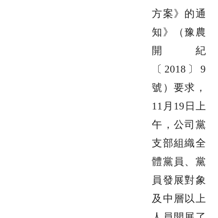
方案》的通
知》（
豫農
開紀
〔
2018〕
9
號
）
要求
，
1
1
月
19
日
上
午，
公司黨
支部
組織全
體
黨員、黨
員發展對象
及中層以上
人員
開展了