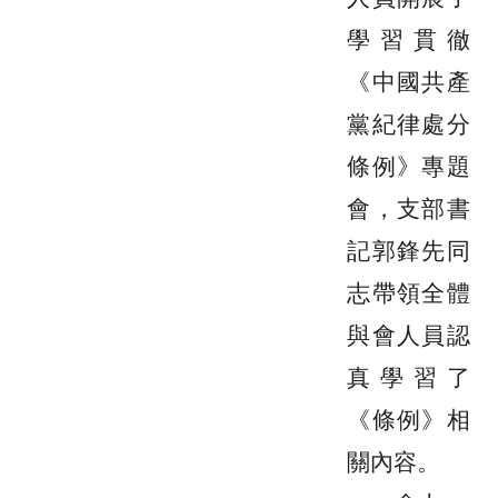
學習貫徹
《中國共產
黨紀律處分
條例》專題
會，
支部書
記郭鋒先
同
志帶領全
體
與會人員
認
真學習了
《條例》相
關內容。