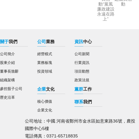
動“黨風
動
廉政建設
永遠在路
上”
關于
我們
公司
業務
資訊
中心
公司簡介
經營模式
公司新聞
股東介紹
業務板塊
行業資訊
董事長致辭
投資領域
項目動態
組織架構
政策法規
參控股子公司
企業
文化
黨群
工作
歷史沿革
核心價值
聯系
我們
企業文化
公司地址：中國.河南省鄭州市金水區如意東路36號，農投
國際中心5樓
電話傳真：0371-65718835