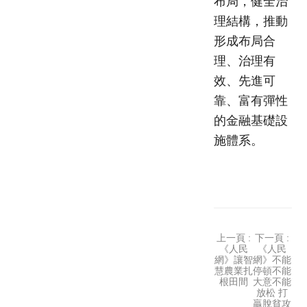
布局，健全治
理結構，推動
形成布局合
理、治理有
效、先進可
靠、富有彈性
的金融基礎設
施體系。
上一頁 :
下一頁 :
《人民
《人民
網》讓智
網》不能
慧農業扎
停頓不能
根田間
大意不能
放松 打
贏脫貧攻