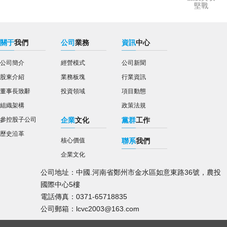
堅戰
關于
我們
公司
業務
資訊
中心
公司簡介
經營模式
公司新聞
股東介紹
業務板塊
行業資訊
董事長致辭
投資領域
項目動態
組織架構
政策法規
參控股子公司
企業
文化
黨群
工作
歷史沿革
核心價值
聯系
我們
企業文化
公司地址：中國.河南省鄭州市金水區如意東路36號，農投
國際中心5樓
電話傳真：0371-65718835
公司郵箱：lcvc2003@163.com