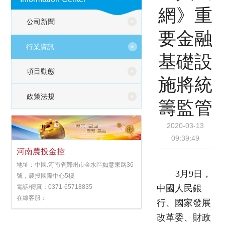
網》重
公司新聞
要金融
行業資訊
基礎設
項目動態
施將統
政策法規
籌監管
2020-03-13
09:39:49
河南農投金控
地址：中國.河南省鄭州市金水區如意東路36
3月9日，
號，農投國際中心5樓
中國人民銀
電話/傳真：0371-65718835
在線客服：
行、國家發展
改革委、財政